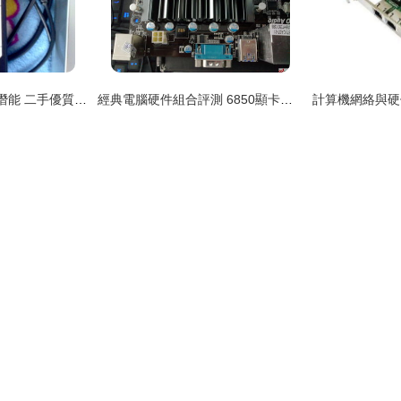
升級換代，釋放數據潛能 二手優質移動硬盤鑒定指南
經典電腦硬件組合評測 6850顯卡、870主板與6核CPU的性價比之選