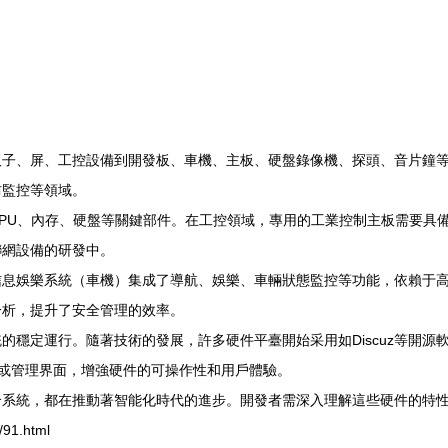
板子、屏、工控設備到開發板、車機、主板、硬盤錄像機、探頭、音片鐘
防監控等領域。
PU、內存、硬盤等關鍵部件。在工控領域，專用的工業控制主板需要具
聯網設備的研發中。
信息娛樂系統（車機）集成了導航、娛樂、車輛狀態監控等功能，依賴于
分析，提升了安全管理的效率。
的穩定運行。隨著技術的發展，許多硬件平臺開始采用如Discuz等開
搭建社區或管理界面，增強硬件的可操作性和用戶體驗。
合系統，都在推動著智能化時代的進步。開發者需深入理解這些硬件的特
91.html