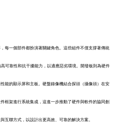
等，每一個部件都扮演著關鍵角色。這些組件不僅支撐著傳統
備高可靠性和抗干擾能力，以適應惡劣環境。開發板則為硬件
高性能的顯示屏和主板。硬盤錄像機結合探頭（攝像頭）在安
源軟件框架進行系統集成，這進一步推動了硬件與軟件的協同創
性與互聯方式，以設計出更高效、可靠的解決方案。