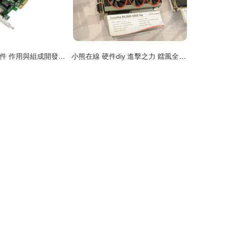
計算機網絡與硬件 作用與組成開發概覽
小熊在線 硬件diy 進擊之力 鐳風全新產品亮相臺北電腦展